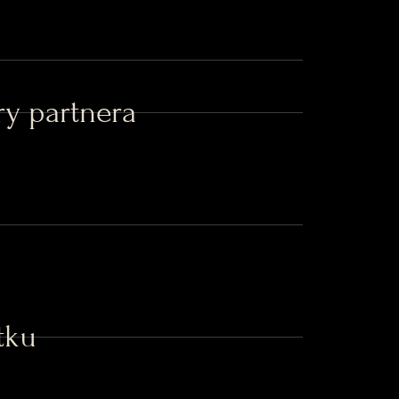
ry partnera
tku