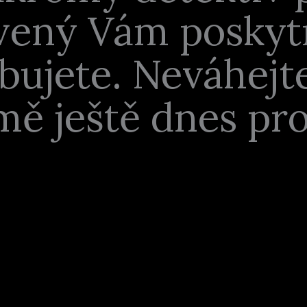
ravený Vám posky
bujete. Neváhejt
mě ještě dnes pro