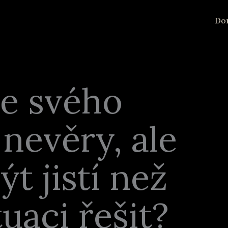
Do
te svého
 nevěry, ale
ýt jistí než
uaci řešit?