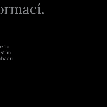
ormací.
e tu
istím
áhadu