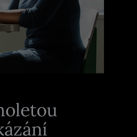
holetou
okázání