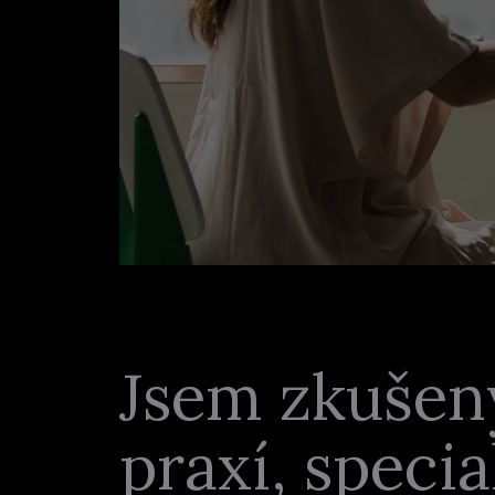
Jsem zkušený
praxí, specia