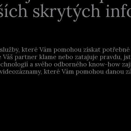
ších skrytých inf
í služby, které Vám pomohou získat potřebné
 Váš partner klame nebo zatajuje pravdu, jst
echnologií a svého odborného know-how zaj
 videozáznamy, které Vám pomohou danou z