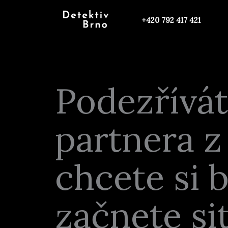
Přeskočit
na
+420 792 417 421
obsah
Podezřívá
partnera z
chcete si b
začnete sit