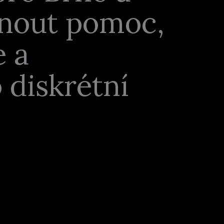
tnout pomoc,
e a
 diskrétní